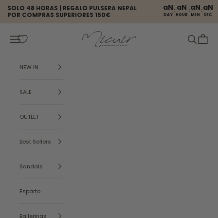
Skip to content
aN
aN
aN
aN
SOLO 48 HORAS | REGALO PULSERA NEPAL
:
:
:
POR COMPRAS SUPERIORES 150€
DAY
HOUR
MIN
SEC
Micuir
Open navigation menu
Open sear
Open c
NEW IN
SALE
OUTLET
Best Sellers
Sandals
Esparto
Ballerinas