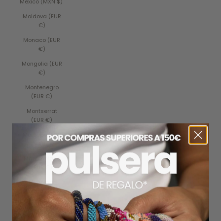
Mexico (MXN $)
Moldova (EUR
€)
Monaco (EUR
€)
Mongolia (EUR
€)
Montenegro
(EUR €)
Montserrat
(EUR €)
Morocco (EUR
€)
Mozambique
(EUR €)
Myanmar
(Burma) (EUR
€)
Namibia (EUR