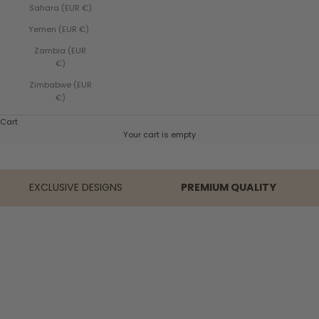
Sahara (EUR €)
Yemen (EUR €)
Zambia (EUR
€)
Zimbabwe (EUR
€)
Cart
Your cart is empty
EXCLUSIVE DESIGNS
PREMIUM QUALITY
NEW IN
HAND BRAIDED
NEW IN